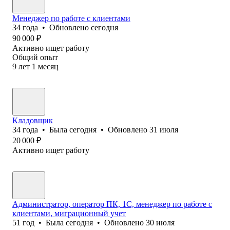
Менеджер по работе с клиентами
34
года
•
Обновлено
сегодня
90 000
₽
Активно ищет работу
Общий опыт
9
лет
1
месяц
Кладовщик
34
года
•
Была
сегодня
•
Обновлено
31 июля
20 000
₽
Активно ищет работу
Администратор, оператор ПК, 1С, менеджер по работе с
клиентами, миграционный учет
51
год
•
Была
сегодня
•
Обновлено
30 июля