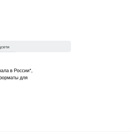
цсети
ала в России*,
 форматы для