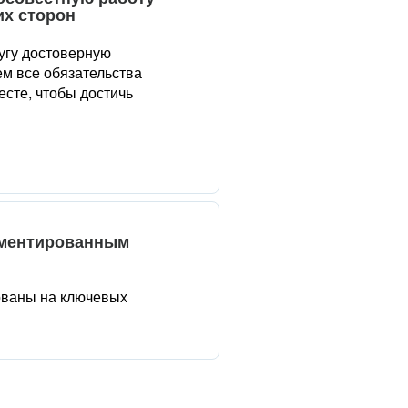
их сторон
угу достоверную
м все обязательства
сте, чтобы достичь
аментированным
ованы на ключевых