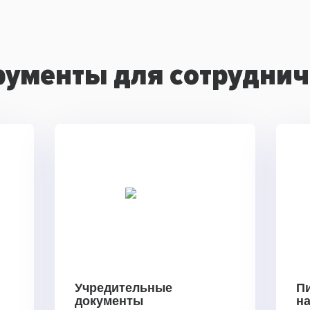
рументы для сотруднич
Учредительные
П
документы
н