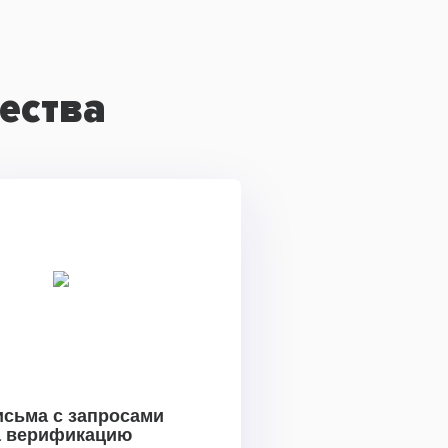
ества
исьма с запросами
а верификацию