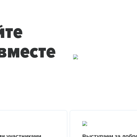
йте
вместе
ми участниками
Выступаем за добр