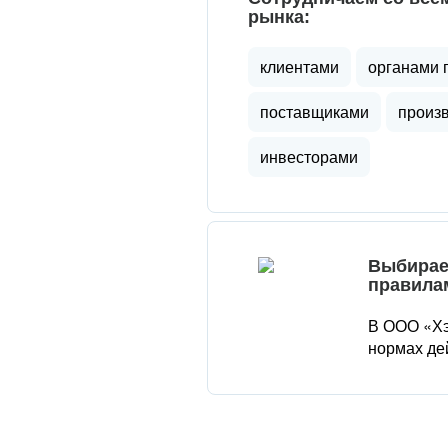
рынка:
клиентами
органами 
поставщиками
произ
инвесторами
Выбирае
правила
В ООО «Хэ
нормах де