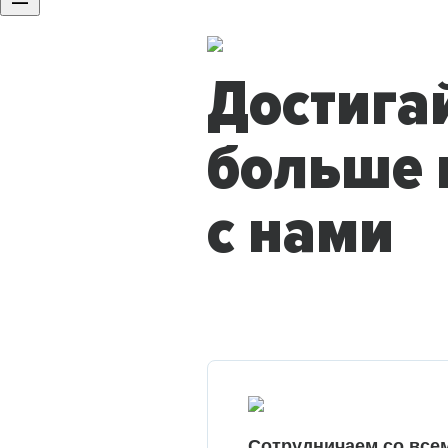
Достига
больше 
с нами
Сотрудничаем со все