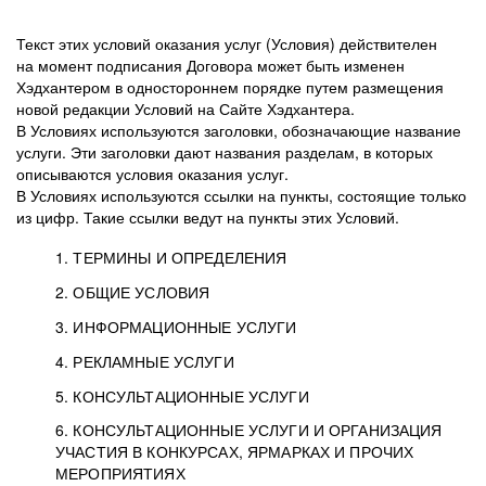
Текст этих условий оказания услуг (Условия) действителен
на момент подписания Договора может быть изменен
Хэдхантером в одностороннем порядке путем размещения
новой редакции Условий на Сайте Хэдхантера.
В Условиях используются заголовки, обозначающие название
услуги. Эти заголовки дают названия разделам, в которых
описываются условия оказания услуг.
В Условиях используются ссылки на пункты, состоящие только
из цифр. Такие ссылки ведут на пункты этих Условий.
1. ТЕРМИНЫ И ОПРЕДЕЛЕНИЯ
2. ОБЩИЕ УСЛОВИЯ
3. ИНФОРМАЦИОННЫЕ УСЛУГИ
1.1. Хэдхантер, или
Хэдхантер, ООО
4. РЕКЛАМНЫЕ УСЛУГИ
HeadHunter, или
«Хэдхантер», ИНН
2.1. Типы и статусы регистрации
5. КОНСУЛЬТАЦИОННЫЕ УСЛУГИ
Исполнитель
7718620740, адрес:
Типы регистрации
3.1. Предоставление доступа к базе данных
2.2. Активация услуг
6. КОНСУЛЬТАЦИОННЫЕ УСЛУГИ И ОРГАНИЗАЦИЯ
125047, г. Москва,
резюме с предложениями Соискателей
Описание и активация
УЧАСТИЯ В КОНКУРСАХ, ЯРМАРКАХ И ПРОЧИХ
2.1.1. Заказчику может быть присвоен один
4.0. Общие условия оказания рекламных услуг
внутригородская
о трудоустройстве с возможностью просмотра
МЕРОПРИЯТИЯХ
из Типов регистраций.
территория
4.0.1. Хэдхантер оказывает Заказчику услугу