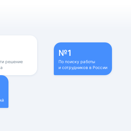
№1
йти решение
По поиску работы
са
и сотрудников в России
ий