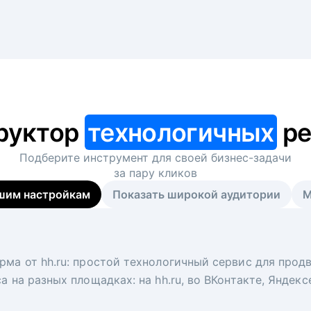
руктор
технологичных
ре
Подберите инструмент для своей
бизнес-задачи
за пару кликов
шим настройкам
Показать широкой аудитории
М
я
 рекрутер
рма от hh.ru: простой технологичный сервис для прод
 для вакансий на главной странице hh.ru. Увеличивает
под ключ. Решите, сколько кандидатов и когда вам нуж
а на разных площадках: на hh.ru, во ВКонтакте, Яндек
ологи, рекрутеры и проектные менеджеры hh.ru с цел
тов