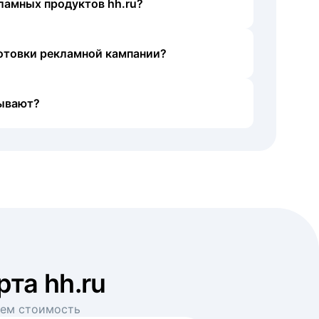
ламных продуктов hh.ru?
готовки рекламной кампании?
ывают?
рта hh.ru
аем стоимость