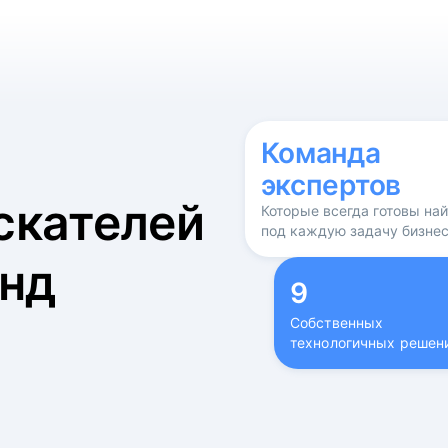
б
Команда
экспертов
скателей
Которые всегда готовы на
под каждую задачу бизне
нд
9
Собственных
технологичных решен