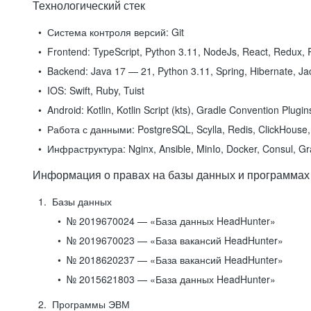
Технологический стек
Система контроля версий:
Git
Frontend:
TypeScript, Python 3.11, NodeJs, React, Redux, R
Backend:
Java 17 — 21, Python 3.11, Spring, Hibernate, Jac
IOS:
Swift, Ruby, Tuist
Android:
Kotlin, Kotlin Script (kts), Gradle Convention Plugi
Работа с данными:
PostgreSQL, Scylla, Redis, ClickHouse, 
Инфраструктура:
Nginx, Ansible, MinIo, Docker, Consul, G
Информация о правах на базы данных и программах
Базы данных
№ 2019670024 — «База данных HeadHunter»
№ 2019670023 — «База вакансий HeadHunter»
№ 2018620237 — «База вакансий HeadHunter»
№ 2015621803 — «База данных HeadHunter»
Программы ЭВМ