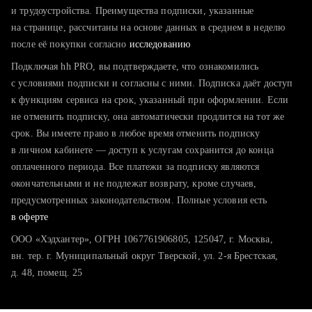
тратите много времени на поиск и вручную поднимаете
и трудоустройства. Преимущества подписки, указанные
резюме
на странице, рассчитаны на основе данных в среднем в неделю
после её покупки согласно
хотите сравнить себя с конкурентами и оценить шансы
исследованию
Подключая hh PRO, вы подтверждаете, что ознакомились
с условиями подписки и согласны с ними. Подписка даёт доступ
к функциям сервиса на срок, указанный при оформлении. Если
не отменить подписку, она автоматически продлится на тот же
срок. Вы имеете право в любое время отменить подписку
в личном кабинете — доступ к услугам сохранится до конца
оплаченного периода. Все платежи за подписку являются
окончательными и не подлежат возврату, кроме случаев,
предусмотренных законодательством. Полные условия есть
в оферте
ООО «Хэдхантер», ОГРН 1067761906805, 125047, г. Москва,
вн. тер. г. Муниципальный округ Тверской, ул. 2-я Брестская,
д. 48, помещ. 25